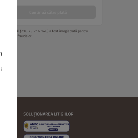
Continuă către plată
Adresa ta IP (216.73.216.146) a fost înregistrată pentru
prevenirea fraudelor.
)
i
RE
SOLUȚIONAREA LITIGIILOR
ARE