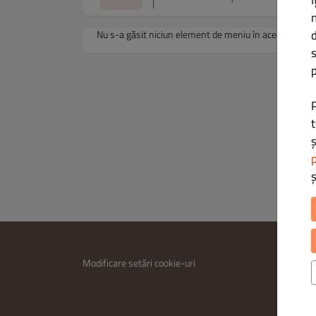
Î
d
Nu s-a găsit niciun element de meniu în această cate
s
p
t
ș
p
INFORM
Modificare setări cookie-uri
Contac
Politica
Termeni 