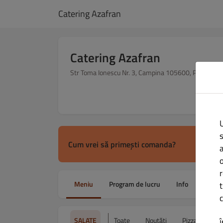
Catering Azafran
Catering Azafran
Str Toma Ionescu Nr. 3, Campina 105600, Prahova,
Cum vrei să primești comanda?
Meniu
Program de lucru
Info
Alerge
t
c
SALATE
Toate
Noutăți
Pizza mare 3