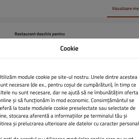
Vizualizare me
Restaurant deschis pentru
Comenzi în local:
09:00 - 22:00
 Romania
Cookie
Comenzi online (Livrare):
09:30 - 22:00
Comenzi online (Ridicare):
10:00 - 21:30
Utilizăm module cookie pe site-ul nostru. Unele dintre acestea
sunt necesare (de ex., pentru coșul de cumpărături), în timp ce
Livrare
Ridicare personală
altele nu sunt necesare, dar ne ajută să ne îmbunătățim oferta
online și să funcționăm în mod economic. Consimțământul se
referă la toate modulele cookie preselectate sau selectate de
ni
ine, stocarea aferentă a informațiilor pe terminalul tău și
itirea și prelucrarea ulterioare ale datelor cu caracter personal
3 cm
Pizza mică 27 cm
Bistro
MIC DEJUN
ANTREURI CALD