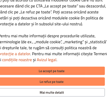
ți poți da acordul cu utilizarea modulelor cookie care nu sunt
necesare dând clic pe CTA „Le accept pe toate” sau dezacordul,
ând clic pe „Le refuz pe toate”. Poți accesa oricând aceste
gorie.
etări și poți dezactiva oricând modulele cookie (în politica de
rotecție a datelor și în subsolul site-ului nostru).
Pentru mai multe informații despre procedurile utilizate,
erminologie (de ex., „module cookie”, „marketing” și „statistică”
i drepturile tale, te rugăm să consulți politica noastră de
rotecție a datelor
. Pentru mai multe informații citește Termeni
și
condițiile noastre
și
Avizul legal
.
Le accept pe toate
Le refuz pe toate
AȚII
METODE DE PLATĂ PENTRU LIVRA
Mai multe detalii
tează-ne
 de confidențialitate
și condiții
METODE DE PLATĂ PENTRU RIDIC