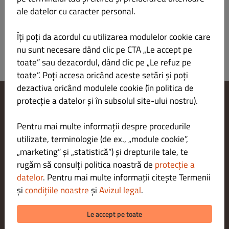
Conectare
ale datelor cu caracter personal.
Îți poți da acordul cu utilizarea modulelor cookie care
nu sunt necesare dând clic pe CTA „Le accept pe
toate” sau dezacordul, dând clic pe „Le refuz pe
toate”. Poți accesa oricând aceste setări și poți
dezactiva oricând modulele cookie (în politica de
protecție a datelor și în subsolul site-ului nostru).
Modificare setări cookie-uri
Contactează-ne
Pentru mai multe informații despre procedurile
Politica de confidențialitate
utilizate, terminologie (de ex., „module cookie”,
Termeni și condiții
„marketing” și „statistică”) și drepturile tale, te
Aviz juridic
rugăm să consulți politica noastră de
protecție a
METODE DE PLATĂ PENTRU LIVRARE
datelor
. Pentru mai multe informații citește Termenii
și
condițiile noastre
și
Avizul legal
.
METODE DE PLATĂ PENTRU RIDICARE
Le accept pe toate