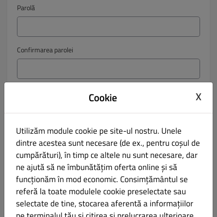
Parolă
Confirmarea parolei
Telefon
X
Cookie
Niciuna
Utilizăm module cookie pe site-ul nostru. Unele
Vreau să rămân la curent cu ofertele prin e-mail.
dintre acestea sunt necesare (de ex., pentru coșul de
Dând clic pe „Înregistrare” declari că ești de acord cu
cumpărături), în timp ce altele nu sunt necesare, dar
Termenii și Condițiile
, precum și cu
Protecția datelor
stabilite
ne ajută să ne îmbunătățim oferta online și să
de acest site.
funcționăm în mod economic. Consimțământul se
referă la toate modulele cookie preselectate sau
Înregistrare
selectate de tine, stocarea aferentă a informațiilor
pe terminalul tău și citirea și prelucrarea ulterioare