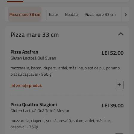
Pizza mare 33 cm
Toate
Noutăți
Pizza mare 33 cm
Pizza 
Pizza mare 33 cm
Pizza Azafran
LEI 52.00
Gluten Lactoză Ouă Susan
mozzarella, bacon, ciuperci, ardei, măsline, piept de pui, porumb,
blat cu cașcaval - 950 g
Informații produs
Pizza Quattro Stagioni
LEI 39.00
Gluten Lactoză Ouă Țelină Muștar
mozzarella, ciuperci, șuncă presată, salam, ardei, măsline,
cașcaval - 750g