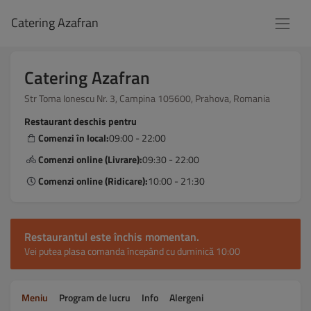
Catering Azafran
Catering Azafran
Str Toma Ionescu Nr. 3, Campina 105600, Prahova, Romania
Restaurant deschis pentru
Comenzi în local:
09:00 - 22:00
Comenzi online (Livrare):
09:30 - 22:00
Comenzi online (Ridicare):
10:00 - 21:30
Restaurantul este închis momentan.
Vei putea plasa comanda începând cu duminică 10:00
Meniu
Program de lucru
Info
Alergeni