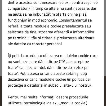
dintre acestea sunt necesare (de ex., pentru coșul de
Gluten Lactoză
cumpărături), în timp ce altele nu sunt necesare, dar
ne ajută să ne îmbunătățim oferta online și să
Informații produs
funcționăm în mod economic. Consimțământul se
referă la toate modulele cookie preselectate sau
Pizza cu jambon
LEI 44.00
selectate de tine, stocarea aferentă a informațiilor
Gluten
pe terminalul tău și citirea și prelucrarea ulterioare
ale datelor cu caracter personal.
Informații produs
Îți poți da acordul cu utilizarea modulelor cookie care
nu sunt necesare dând clic pe CTA „Le accept pe
toate” sau dezacordul, dând clic pe „Le refuz pe
toate”. Poți accesa oricând aceste setări și poți
dezactiva oricând modulele cookie (în politica de
protecție a datelor și în subsolul site-ului nostru).
Modificare setări cookie-uri
Contactează-ne
Pentru mai multe informații despre procedurile
Politica de confidențialitate
utilizate, terminologie (de ex., „module cookie”,
Termeni și condiții