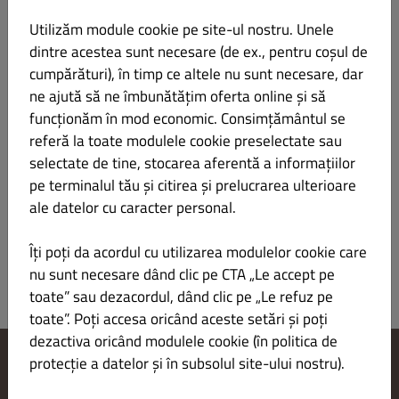
Utilizăm module cookie pe site-ul nostru. Unele
dintre acestea sunt necesare (de ex., pentru coșul de
cumpărături), în timp ce altele nu sunt necesare, dar
ne ajută să ne îmbunătățim oferta online și să
Stroganoff de vită
LEI 72.00
funcționăm în mod economic. Consimțământul se
referă la toate modulele cookie preselectate sau
muschi de vita, ceapa, morcov, telina, sos alb, usturoi, bacon, vin
selectate de tine, stocarea aferentă a informațiilor
alb – 400 g
pe terminalul tău și citirea și prelucrarea ulterioare
ale datelor cu caracter personal.
Îți poți da acordul cu utilizarea modulelor cookie care
nu sunt necesare dând clic pe CTA „Le accept pe
toate” sau dezacordul, dând clic pe „Le refuz pe
toate”. Poți accesa oricând aceste setări și poți
dezactiva oricând modulele cookie (în politica de
protecție a datelor și în subsolul site-ului nostru).
Modificare setări cookie-uri