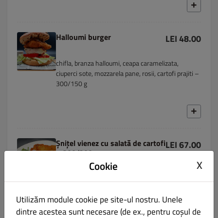
Halloumi burger
LEI 48.00
chifla, branza halloumi, ceapa caramelizata,
ciuperci sote, mozzarela pane, rosii, cartofi prajiti –
300/150 g
Șnițel vienez cu salată de cartofi
LEI 67.00
– 200/200 g
X
Cookie
muschi de vita, ou, faina, pesmet, mustar
frantuzesc, cartofi, muraturi – 200/200 g
Utilizăm module cookie pe site-ul nostru. Unele
dintre acestea sunt necesare (de ex., pentru coșul de