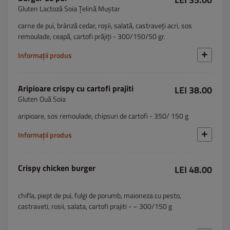
Gluten Lactoză Soia Țelină Muștar
carne de pui, brânză cedar, roșii, salată, castraveți acri, sos
remoulade, ceapă, cartofi prăjiți - 300/150/50 gr.
Informații produs
Aripioare crispy cu cartofi prajiti
LEI 38.00
Gluten Ouă Soia
aripioare, sos remoulade, chipsuri de cartofi - 350/ 150 g
Informații produs
Crispy chicken burger
LEI 48.00
chifla, piept de pui, fulgi de porumb, maioneza cu pesto,
castraveti, rosii, salata, cartofi prajiti - – 300/150 g