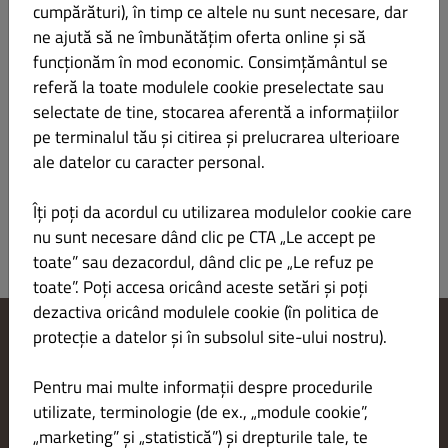
cumpărături), în timp ce altele nu sunt necesare, dar
ne ajută să ne îmbunătățim oferta online și să
Șnițel de porc cu os și piure de cartofi
LEI 50.00
funcționăm în mod economic. Consimțământul se
referă la toate modulele cookie preselectate sau
cotlet de porc cu os, faina, pesmet, ou, cartofi albi, unt, lapte, sare
selectate de tine, stocarea aferentă a informațiilor
– 300 g/ 150 g
pe terminalul tău și citirea și prelucrarea ulterioare
ale datelor cu caracter personal.
Îți poți da acordul cu utilizarea modulelor cookie care
nu sunt necesare dând clic pe CTA „Le accept pe
toate” sau dezacordul, dând clic pe „Le refuz pe
toate”. Poți accesa oricând aceste setări și poți
dezactiva oricând modulele cookie (în politica de
protecție a datelor și în subsolul site-ului nostru).
Modificare setări cookie-uri
Contactează-ne
Pentru mai multe informații despre procedurile
Politica de confidențialitate
utilizate, terminologie (de ex., „module cookie”,
Termeni și condiții
„marketing” și „statistică”) și drepturile tale, te
Aviz juridic