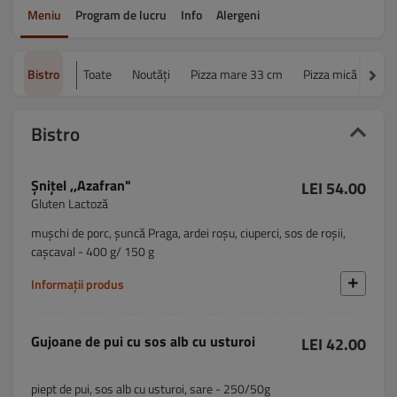
Meniu
Program de lucru
Info
Alergeni
Bistro
Toate
Noutăți
Pizza mare 33 cm
Pizza mică 27 cm
Bistro
Șnițel ,,Azafran"
LEI 54.00
Gluten Lactoză
mușchi de porc, șuncă Praga, ardei roșu, ciuperci, sos de roșii,
cașcaval - 400 g/ 150 g
Informații produs
Gujoane de pui cu sos alb cu usturoi
LEI 42.00
piept de pui, sos alb cu usturoi, sare - 250/50g