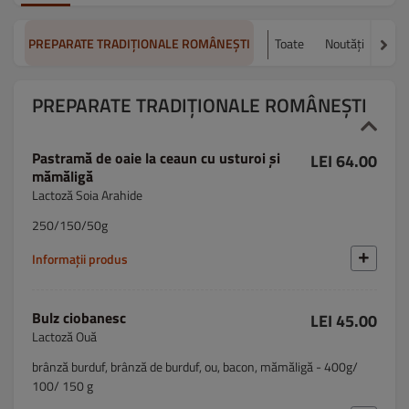
PREPARATE TRADIȚIONALE ROMÂNEȘTI
Toate
Noutăți
Pizz
PREPARATE TRADIȚIONALE ROMÂNEȘTI
Pastramă de oaie la ceaun cu usturoi și
LEI 64.00
mămăligă
Lactoză Soia Arahide
250/150/50g
Informații produs
Bulz ciobanesc
LEI 45.00
Lactoză Ouă
brânză burduf, brânză de burduf, ou, bacon, mămăligă - 400g/
100/ 150 g