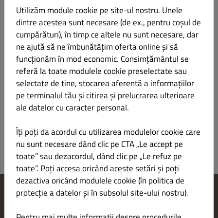
Utilizăm module cookie pe site-ul nostru. Unele
dintre acestea sunt necesare (de ex., pentru coșul de
Tigaie pikantă Azafran cu orez prăjit –
LEI 50.00
cumpărături), în timp ce altele nu sunt necesare, dar
350/150 g
ne ajută să ne îmbunătățim oferta online și să
funcționăm în mod economic. Consimțământul se
carne de pui, porc, vita, ceapa, morcov, telina, mazare, porumb,
referă la toate modulele cookie preselectate sau
ardei, dovlecei, ulei, usturoi, rosii, patrunjel, fulgi chilli, orez
selectate de tine, stocarea aferentă a informațiilor
pe terminalul tău și citirea și prelucrarea ulterioare
– 350/150 g
ale datelor cu caracter personal.
Îți poți da acordul cu utilizarea modulelor cookie care
nu sunt necesare dând clic pe CTA „Le accept pe
toate” sau dezacordul, dând clic pe „Le refuz pe
toate”. Poți accesa oricând aceste setări și poți
dezactiva oricând modulele cookie (în politica de
protecție a datelor și în subsolul site-ului nostru).
Modificare setări cookie-uri
Contactează-ne
Pentru mai multe informații despre procedurile