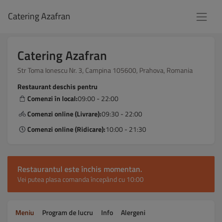
Catering Azafran
Catering Azafran
Str Toma Ionescu Nr. 3, Campina 105600, Prahova, Romania
Restaurant deschis pentru
Comenzi în local:
09:00 - 22:00
Comenzi online (Livrare):
09:30 - 22:00
Comenzi online (Ridicare):
10:00 - 21:30
Restaurantul este închis momentan.
Vei putea plasa comanda începând cu 10:00
Meniu
Program de lucru
Info
Alergeni